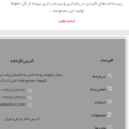
زیرساخت‌های کلیدی در پایداری و بهره‌برداری بهینه از کل خطوط
تولید این مجموعه ...
ادامه مطلب
فهرست
آدرس کارخانه
درباره ما
کیلووات مجتمع فولاد البرز ناب آ
تماس با ما
02435284373
02435284375
خدمات
steelco.com
محصولات
آدرس دفتر مرکزی تهران
واحدها