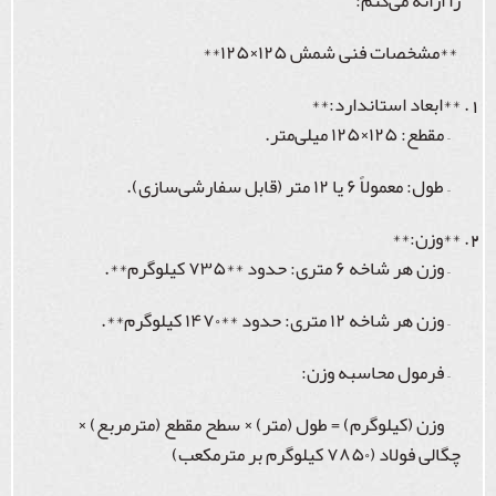
را ارائه می‌کنم:
**مشخصات فنی شمش ۱۲۵×۱۲۵**
**ابعاد استاندارد:**
– مقطع: ۱۲۵×۱۲۵ میلی‌متر.
– طول: معمولاً ۶ یا ۱۲ متر (قابل سفارشی‌سازی).
**وزن:**
– وزن هر شاخه ۶ متری: حدود **۷۳۵ کیلوگرم**.
– وزن هر شاخه ۱۲ متری: حدود **۱۴۷۰ کیلوگرم**.
– فرمول محاسبه وزن:
وزن (کیلوگرم) = طول (متر) × سطح مقطع (مترمربع) ×
چگالی فولاد (۷۸۵۰ کیلوگرم بر مترمکعب)