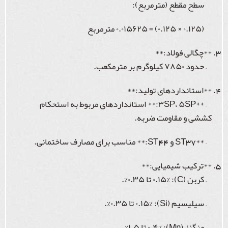
سطح مقطع (مترمربع):
(۰.۱۲۵ × ۰.۱۲۵) = ۰.۰۱۵۶۲۵ مترمربع
**چگالی فولاد:**
– حدود ۷۸۵۰ کیلوگرم بر مترمکعب.
**استانداردهای تولید:**
– **۳SP، ۵SP:** استانداردهای مربوط به استحکام
کششی و مقاومت ضربه.
– **ST37 و ST44:** مناسب برای مصارف ساختمانی.
**ترکیب شیمیایی:**
– کربن (C): ۰.۱۵% تا ۰.۳۵%.
– سیلیسیم (Si): ۰.۱۵% تا ۰.۳۵%.
– منگنز (Mn): ۰.۴% تا ۱.۵%.