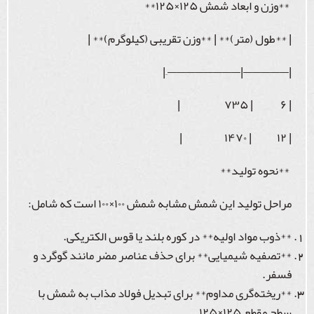
**وزن و ابعاد شمش ۱۲۵×۱۲۵**
| **طول (متر)** | **وزن تقریبی (کیلوگرم)** |
|—————|————————–|
| ۶ | ۷۳۵ |
| ۱۲ | ۱۴۷۰ |
**نحوه تولید**
مراحل تولید این شمش مشابه شمش ۱۰۰×۱۰۰ است که شامل:
**ذوب مواد اولیه** در کوره بلند یا قوس الکتریکی.
**تصفیه شیمیایی** برای حذف عناصر مضر مانند گوگرد و
فسفر.
**ریخته‌گری مداوم** برای تبدیل فولاد مذاب به شمش با
سطح مقطع ۱۲۵×۱۲۵.