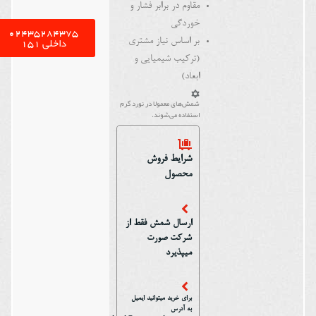
مقاوم در برابر فشار و
خوردگی
02435284375
داخلی 151
بر اساس نیاز مشتری
(ترکیب شیمیایی و
ابعاد)
شمش‌های معمولا در نورد گرم
استفاده می‌شوند.
شرایط فروش
محصول
ارسال شمش فقط از
شرکت صورت
میپذیرد
برای خرید میتوانید ایمیل
به آدرس