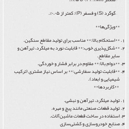
– گوگرد (S) و فسفر (P): کمتر از ۰.۰۵%.
**ویژگی‌ها**
**استحکام بالا:** مناسب برای تولید مقاطع سنگین.
**شکل‌پذیری خوب:** قابلیت نورد به میلگرد، تیرآهن و
سایر مقاطع.
**دوام بالا:** مقاوم در برابر فشار و خوردگی.
**قابلیت تولید سفارشی:** بر اساس نیاز مشتری (ترکیب
شیمیایی و ابعاد).
**کاربردها**
تولید میلگرد، تیرآهن و نبشی.
تولید قطعات صنعتی مانند پیچ و مهره.
استفاده در ساخت قطعات ماشین‌آلات.
صنایع خودروسازی و کشتی‌سازی