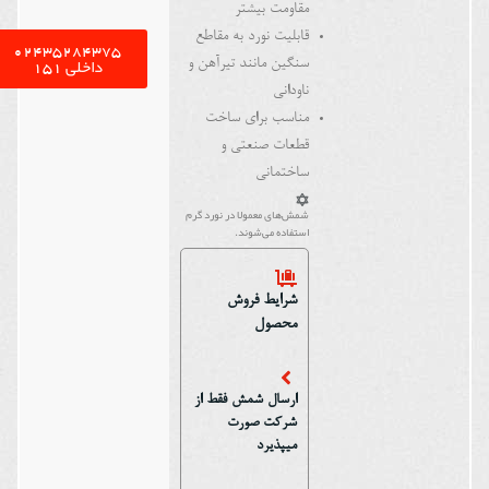
مقاومت بیشتر
قابلیت نورد به مقاطع
02435284375
داخلی 151
سنگین مانند تیرآهن و
ناودانی
مناسب برای ساخت
قطعات صنعتی و
ساختمانی
شمش‌های معمولا در نورد گرم
استفاده می‌شوند.
شرایط فروش
محصول
ارسال شمش فقط از
شرکت صورت
میپذیرد