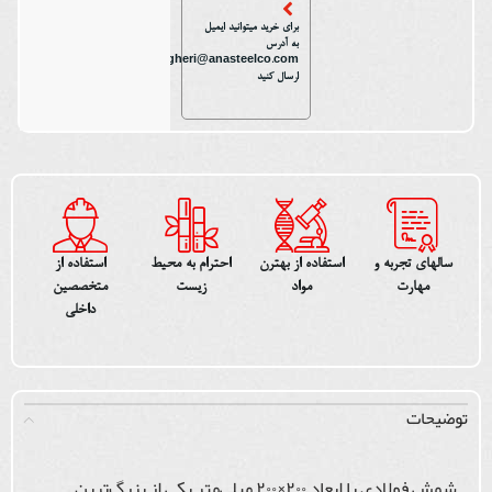
برای خرید میتوانید ایمیل
به آدرس
n.bagheri@anasteelco.com
ارسال کنید
سالهای تجربه و
استفاده از بهترن
احترام به محیط
استفاده از
مهارت
مواد
زیست
متخصصین
داخلی
توضیحات
شمش فولادی با ابعاد ۲۰۰×۲۰۰ میلی‌متر یکی از بزرگ‌ترین