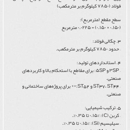
فولاد (۷۸۵۰ کیلوگرم بر مترمکعب)
سطح مقطع (مترمربع):
(۰.۱۵۰ × ۰.۱۵۰) = ۰.۰۲۲۵ مترمربع
3. چگالی فولاد:
– حدود ۷۸۵۰ کیلوگرم بر مترمکعب.
4. استانداردهای تولید:
– ۳SP و ۵SP: برای مقاطع با استحکام بالا و کاربردهای
صنعتی.
– ST37، ST44 و ST52:** برای پروژه‌های ساختمانی و
صنعتی.
5. ترکیب شیمیایی:
– کربن (C): ۰.۱۵% تا ۰.۳۵%.
– سیلیسیم (Si): ۰.۱۵% تا ۰.۳۵%.