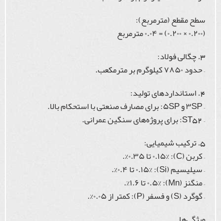
سطح مقطع (مترمربع):
(۰.۲۰۰ × ۰.۲۰۰) = ۰.۰۴ مترمربع
3. چگالی فولاد:
– حدود ۷۸۵۰ کیلوگرم بر مترمکعب.
4. استانداردهای تولید:
– ۳SP و ۵SP: برای مصارف صنعتی با استحکام بالا.
– ST52: برای پروژه‌های سنگین عمرانی.
5. ترکیب شیمیایی:
– کربن (C): ۰.۱۵% تا ۰.۳۵%.
– سیلیسیم (Si): ۰.۱۵% تا ۰.۴%.
– منگنز (Mn): ۰.۵% تا ۱.۶%.
– گوگرد (S) و فسفر (P): کمتر از ۰.۰۵%.
ویژگی‌ها